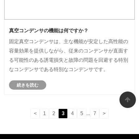
真空コンデンサの機能は何ですか？
固定真空コンデンサは、主な機能が安定した高性能の
容量効果を提供しながら、従来のコンデンサが直面す
る可能性のある誘電損失と故障の問題を回避する特別
なコンデンサである特別なコンデンサです。
続きを読む
<
1
2
3
4
5
...
7
>