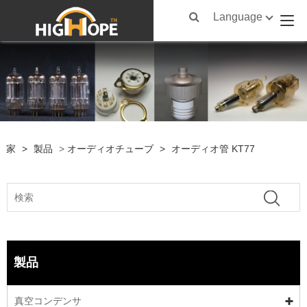
Language
家
>
製品
>
オーディオチューブ
>
オーディオ管 KT77
製品
真空コンデンサ