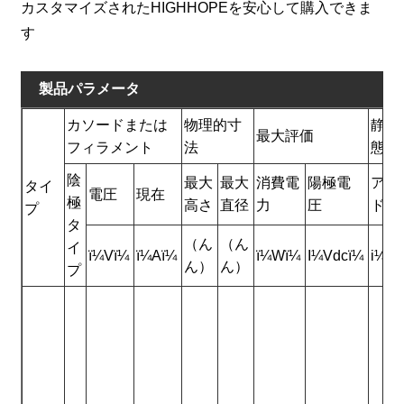
カスタマイズされたHIGHHOPEを安心して購入できま
す
製品パラメータ
カソードまたは
物理的寸
静的
最大評価
フィラメント
法
態
陰
最大
最大
消費電
陽極電
アノ
タイ
電圧
現在
極
高さ
直径
力
圧
ド電
プ
タ
（ん
（ん
イ
ï¼Vï¼
ï¼Aï¼
ï¼Wï¼
I¼Vdcï¼
i¼m
ん）
ん）
プ