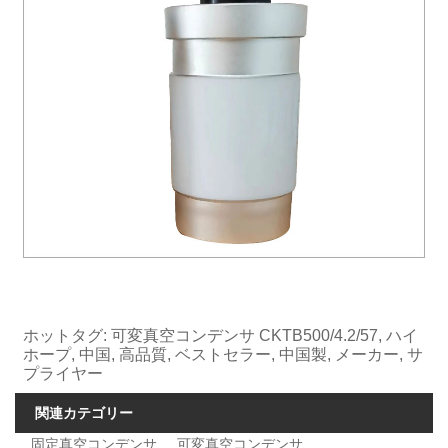
ホットタグ: 可変真空コンデンサ CKTB500/4.2/57, ハイ
ホープ, 中国, 高品質, ベストセラー, 中国製, メーカー, サ
プライヤー
関連カテゴリー
固定真空コンデンサ
可変真空コンデンサ