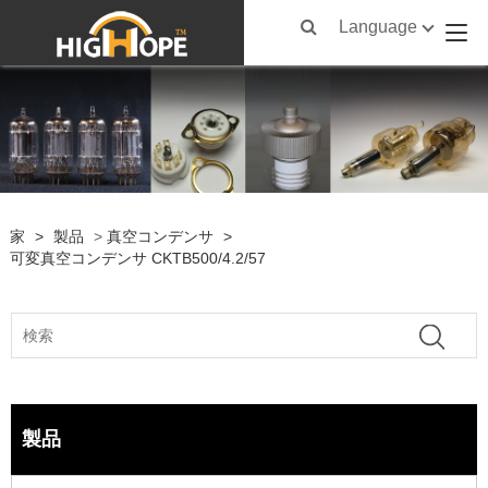
Language
家
>
製品
>
真空コンデンサ
>
可変真空コンデンサ CKTB500/4.2/57
製品