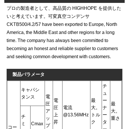
プロの製造者として、高品質の HIGHHOPE を提供した
いと考えています。
可変真空コンデンサ
CKTB500/4.2/57
have been exported to Europe, North
America, the Middle East and other regions for a long
time. The company has always been committed to
becoming an honest and reliable supplier to customers
and seeking common development with customers.
製品パラメータ
チ
キャパシ
ュ
電
タンス
電
最
ー
圧
最
圧
電流
大。
ナ
ア
大。
上
@13.56MHz
トル
ー
チ
ッ
重さ
昇
ク
タ
ミ
Cmax
プ
コー