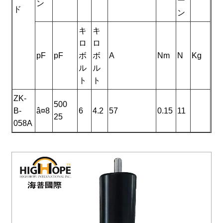
ー
ン
ド
ン
キ
キ
ロ
ロ
pF
pF
ボ
ボ
A
Nm
N
Kg
ル
ル
ト
ト
ZK-
500
B-
â¤8
6
4.2
57
0.15
11
25
058A